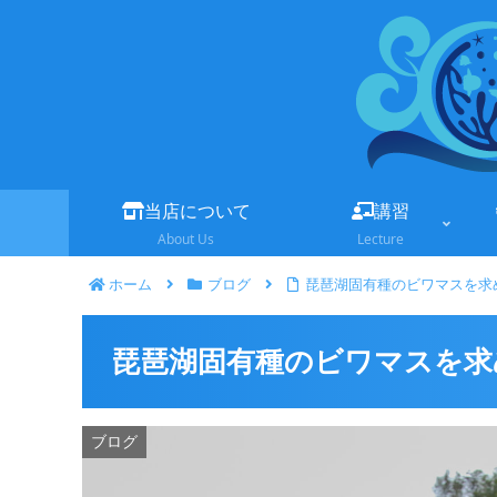
当店について
講習
About Us
Lecture
ホーム
ブログ
琵琶湖固有種のビワマスを求
琵琶湖固有種のビワマスを求
ブログ