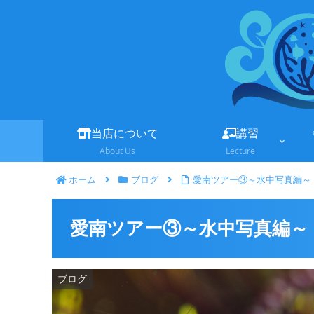
当店について
講習
About Us
Lecture
ホーム
ブログ
愛南ツアー③～水中写真編～
愛南ツアー③～水中写真編～
ブログ