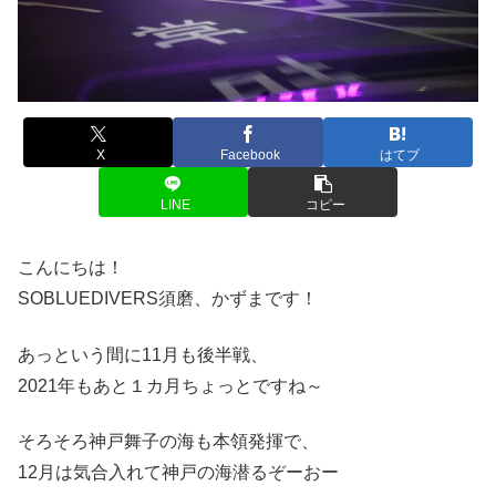
X
Facebook
はてブ
LINE
コピー
こんにちは！
SOBLUEDIVERS須磨、かずまです！
あっという間に11月も後半戦、
2021年もあと１カ月ちょっとですね～
そろそろ神戸舞子の海も本領発揮で、
12月は気合入れて神戸の海潜るぞーおー