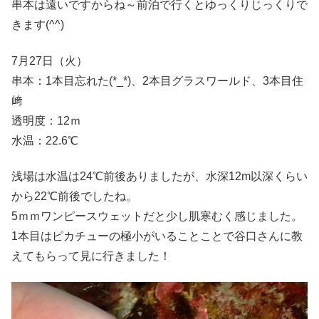
串本は遠いですからね～前泊で行くとゆっくりじっくりで
きます(^^)
7月27日（火）
串本：1本目忘れた(*_*)、2本目グラスワールド、3本目住
﨑
透明度：12ｍ
水温：22.6℃
浅場は水温は24℃前後ありましたが、水深12m以深くらい
から22℃前後でしたね。
5ｍｍワンピースウェットだと少し肌寒むく感じました。
1本目はピカチューの極小がいることことで谷口さんに教
えてもらって見に行きました！