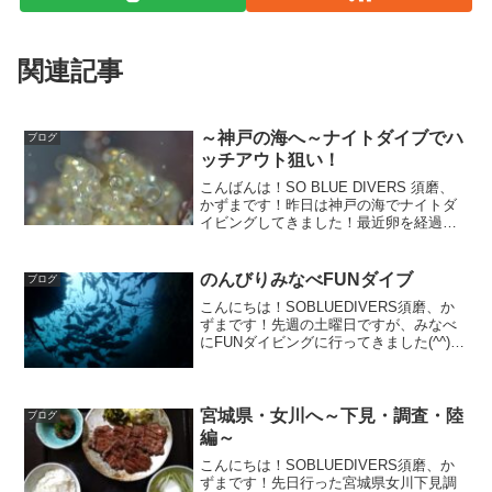
関連記事
～神戸の海へ～ナイトダイブでハ
ブログ
ッチアウト狙い！
こんばんは！SO BLUE DIVERS 須磨、
かずまです！昨日は神戸の海でナイトダ
イビングしてきました！最近卵を経過観
察してきてくれているゲストと、沖縄の
フォト派ショップ「GORILLA HOUSE」
の石野昇太君が潜りに来てくれました！
のんびりみなべFUNダイブ
ブログ
(...
こんにちは！SOBLUEDIVERS須磨、か
ずまです！先週の土曜日ですが、みなべ
にFUNダイビングに行ってきました(^^)/
当店最高齢のゲスト様と朝はゆっくり出
発で1本潜って、ランチ挟んで2本目潜っ
てとのんびりマンツーマンで潜ってきま
した。...
宮城県・女川へ～下見・調査・陸
ブログ
編～
こんにちは！SOBLUEDIVERS須磨、か
ずまです！先日行った宮城県女川下見調