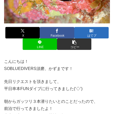
X
Facebook
はてブ
LINE
コピー
こんにちは！
SOBLUEDIVERS須磨、かずまです！
先日リクエストを頂きまして、
平日串本FUNダイブに行ってきました(‘◇’)ゞ
朝からガッツリ３本潜りたいとのことだったので、
前泊で行ってきましたよ！