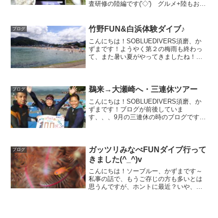
査研修の陸編です('◇')ゞグルメ+陸もお出
かけしたのでその内容です～海編はこち
ら↓宮城県・女川～調査海ブログ～ツアー
ではグルメも重要ですからね！宮城は食
竹野FUN&白浜体験ダイブ♪
ブログ
べ物も...
こんにちは！SOBLUEDIVERS須磨、か
ずまです！ようやく第２の梅雨も終わっ
て、また暑い夏がやってきましたね！っ
ていうか、もうすぐ秋が来ちゃいますね
(^_^)まだまだこれからがダイビングのベ
ストシーズンですよ！いっぱい潜りまし
ょ！てか、...
鵜来→大瀬崎へ・三連休ツアー
ブログ
こんにちは！SOBLUEDIVERS須磨、か
ずまです！ブログが前後していま
す、、、9月の三連休の時のブログです
m(__)mこの三連休は当初は鵜来島の予定
でしたが、台風の影響から鵜来島の船が
出ないと連絡が事前に来たので、西伊
豆・大瀬崎へ変更し...
ガッツリみなべFUNダイブ行って
ブログ
きました(^_^)v
こんにちは！ソーブルー、かずまです～
私事の話で、もうご存じの方も多いとは
思うんですが、ホントに最近？いや、こ
こ数年？、実は、、、、なんと、、、、
太っていまして(笑)フェイスブックのプロ
フィール写真を見て、詐欺だと言われた
り、会うたびに、あれ...