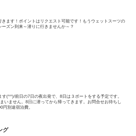
行きます！ポイントはリクエスト可能です！もうウェットスーツの
シーズン到来～潜りに行きませんか～？
す(^^)/前日の7日の夜出発で、8日は３ボートをする予定です。
かまいません。8日に潜ってから帰ってきます。お問合せお待ちし
00円別途宿泊費。
ング