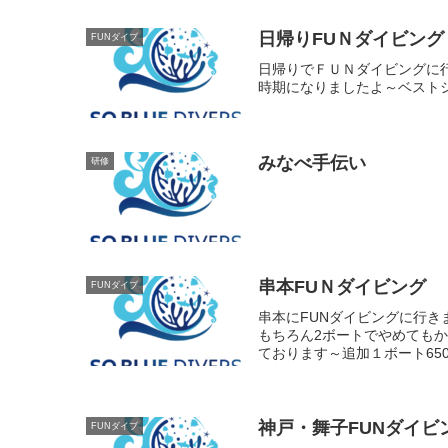
日帰りFUＮダイビング
FUNダイブ
日帰りでＦＵＮダイビングに
時期になりましたよ～ベスト
みなべ手伝い
研修
串本FUＮダイビング
FUNダイブ
串本にFUNダイビングに行きま
もちろん2ボートでやめても
ております～追加１ボート65
神戸・舞子FUNダイビ
FUNダイブ