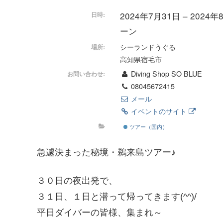
2024年7月31日 – 2024
日時:
ーン
シーランドうぐる
場所:
高知県宿毛市
Diving Shop SO BLUE
お問い合わせ:
08045672415
メール
イベントのサイト
ツアー（国内）
急遽決まった秘境・鵜来島ツアー♪
３０日の夜出発で、
３１日、１日と潜って帰ってきます(^^)/
平日ダイバーの皆様、集まれ～