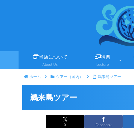
当店について
講習
About Us
Lecture
ホーム
ツアー（国内）
鵜来島ツアー
鵜来島ツアー
X
Facebook