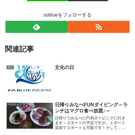
soblueをフォローする
関連記事
文化の日
祝日
日帰りみなべFUNダイビング～ラ
FUNダイブ
ンチはマグロ食べ放題♪～
日帰りでみなべにFUNダイビングに行き
ます～２ボートの予定ですが、１ボート
追加で３ボートも可能です！そして、ラ
ンチではマグロ食べ放題♪お寿司やネギト