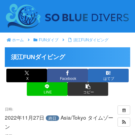
ホーム
FUNダイブ
須江FUNダイビング
須江FUNダイビング
X
Facebook
はてブ
LINE
コピー
日時:
2022年11月27日
Asia/Tokyo タイムゾー
終日
ン