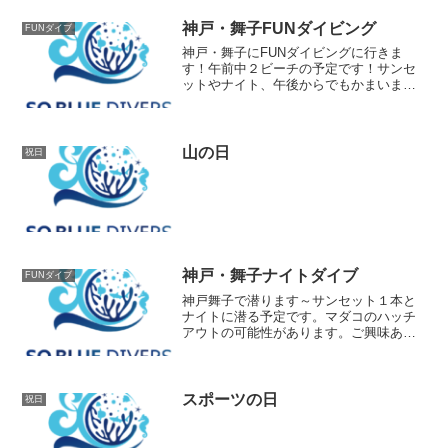
ロ、お刺身などなどマグロをお腹いっぱ
い食べましょう～♪
神戸・舞子FUNダイビング
FUNダイブ
神戸・舞子にFUNダイビングに行きま
す！午前中２ビーチの予定です！サンセ
ットやナイト、午後からでもかまいませ
ん。お問合せ下さいね～
山の日
祝日
神戸・舞子ナイトダイブ
FUNダイブ
神戸舞子で潜ります～サンセット１本と
ナイトに潜る予定です。マダコのハッチ
アウトの可能性があります。ご興味ある
方はお問合せ下さい！
スポーツの日
祝日