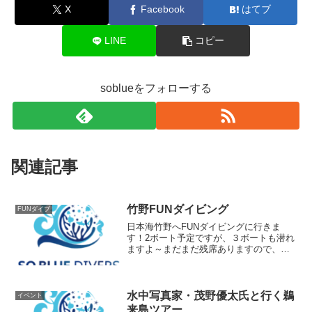
X
Facebook
はてブ
LINE
コピー
soblueをフォローする
関連記事
竹野FUNダイビング
FUNダイブ
日本海竹野へFUNダイビングに行きま
す！2ボート予定ですが、３ボートも潜れ
ますよ～まだまだ残席ありますので、お
問合せ下さい～
水中写真家・茂野優太氏と行く鵜
イベント
来島ツアー