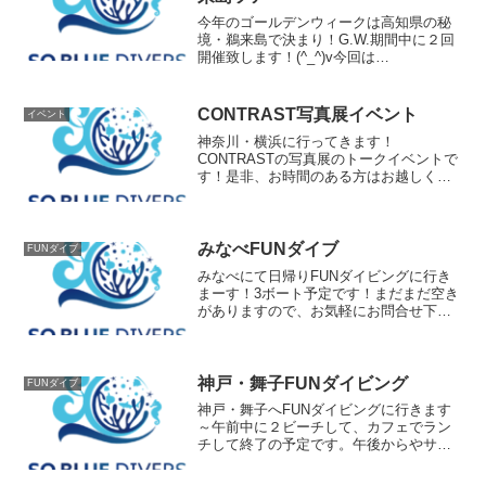
今年のゴールデンウィークは高知県の秘
境・鵜来島で決まり！G.W.期間中に２回
開催致します！(^_^)v今回は
UnderWatarCreater・茂野優太氏を迎えて
のフォトセミナーツアーとなります(^^)/
潜る前にフォトセミナーを聞いて、鵜
CONTRAST写真展イベント
イベント
来...
神奈川・横浜に行ってきます！
CONTRASTの写真展のトークイベントで
す！是非、お時間のある方はお越しくだ
さい(^^♪CONTRAST写真展１月１０日～
４月１０日すっとこどっこいJR新杉田店
〒235-0032 横浜市磯子区新杉田町3-
2TE...
みなべFUNダイブ
FUNダイブ
みなべにて日帰りFUNダイビングに行き
まーす！3ボート予定です！まだまだ空き
がありますので、お気軽にお問合せ下さ
い('◇')ゞ
神戸・舞子FUNダイビング
FUNダイブ
神戸・舞子へFUNダイビングに行きます
～午前中に２ビーチして、カフェでラン
チして終了の予定です。午後からやサン
セット、ナイトも可能です！お問合せ下
さい～