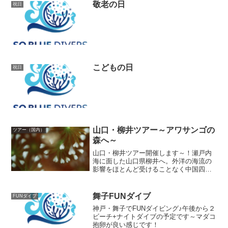
敬老の日
祝日
こどもの日
祝日
山口・柳井ツアー～アワサンゴの
ツアー（国内）
森へ～
山口・柳井ツアー開催します～！瀬戸内
海に面した山口県柳井へ。外洋の海流の
影響をほとんど受けることなく中国四国
山脈から川の水が流れ込む閉鎖された環
境です、外洋の影響が少ないので水温変
化も安定しており、その環境に適した生
舞子FUNダイブ
FUNダイブ
物が多く生存している特殊...
神戸・舞子でFUNダイビング♪午後から２
ビーチ+ナイトダイブの予定です～マダコ
抱卵が良い感じです！