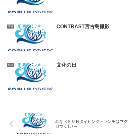
CONTRAST宮古島撮影
研修
文化の日
祝日
みなべＦＵＮダイビング～ランチはマグ
ロづくし♪～