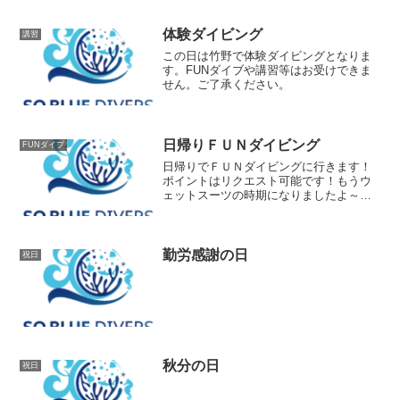
体験ダイビング
講習
この日は竹野で体験ダイビングとなりま
す。FUNダイブや講習等はお受けできま
せん。ご了承ください。
日帰りＦＵＮダイビング
FUNダイブ
日帰りでＦＵＮダイビングに行きます！
ポイントはリクエスト可能です！もうウ
ェットスーツの時期になりましたよ～ベ
ストシーズン到来～潜りに行きませんか
～？
勤労感謝の日
祝日
秋分の日
祝日