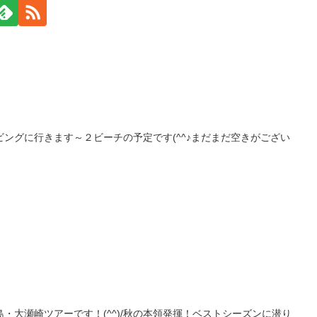
ングに行きます～２ビーチの予定です(^^♪まだまだ空きがござい
・大瀬崎ツアーです！(^^)/秋の本領発揮！ベストシーズンに潜り