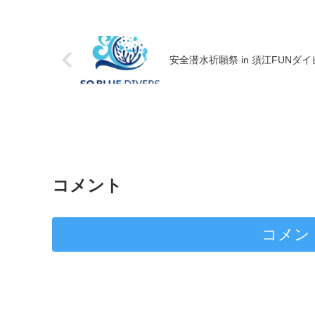
安全潜水祈願祭 in 須江FUNダ
コメント
コメン