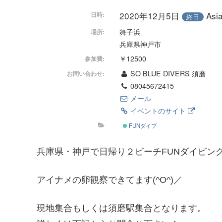
2020年12月5日
As
日時:
終日
舞子浜
場所:
兵庫県神戸市
￥12500
参加費:
SO BLUE DIVERS 須磨
お問い合わせ:
08045672415
メール
イベントのサイト
FUNダイブ
兵庫県・神戸で日帰り２ビーチFUNダイビン
アイナメの卵観察できてます(^O^)／
現地集合もしくは須磨駅集合となります。