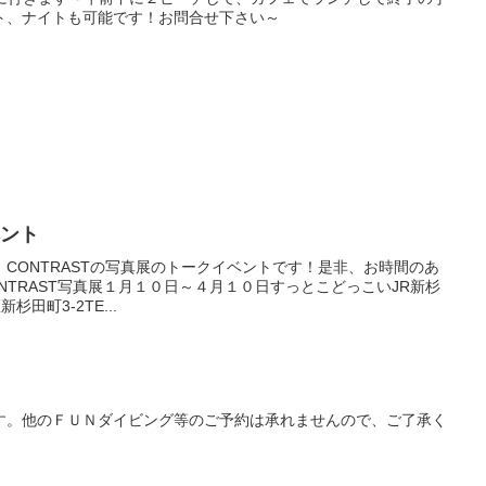
ト、ナイトも可能です！お問合せ下さい～
ベント
CONTRASTの写真展のトークイベントです！是非、お時間のあ
ONTRAST写真展１月１０日～４月１０日すっとこどっこいJR新杉
杉田町3-2TE...
す。他のＦＵＮダイビング等のご予約は承れませんので、ご了承く