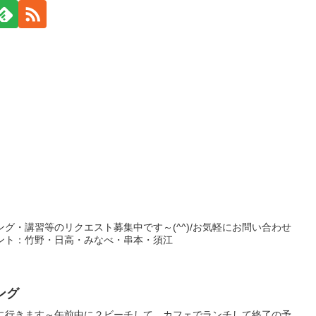
ング・講習等のリクエスト募集中です～(^^)/お気軽にお問い合わせ
イント：竹野・日高・みなべ・串本・須江
ング
グに行きます～午前中に２ビーチして、カフェでランチして終了の予