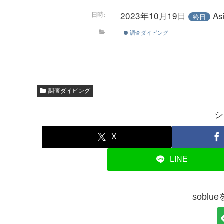
2023年10月19日
A
日時:
終日
調査ダイビング
調査ダイビング
シ
X
LINE
sobl