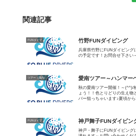
関連記事
竹野FUNダイビング
FUNダイブ
兵庫県竹野にFUNダイビン
の予定です！お問合せ下さい
愛南ツアー～ハンマー
ツアー（国内）
秋の愛南ツアー開催！～(^^
ょう！！色とりどりの生え物
バー狙っちゃいます♪夏頃から
神戸舞子FUNダイビン
FUNダイブ
神戸・舞子にFUNダイビン
潜れます～お問い合わせください