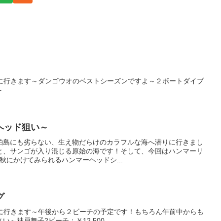
グに行きます～ダンゴウオのベストシーズンですよ～２ボートダイブ
～
ヘッド狙い～
)/柏島にも劣らない、生え物だらけのカラフルな海へ潜りに行きまし
と、サンゴが入り混じる原始の海です！そして、今回はハンマーリ
秋にかけてみられるハンマーヘッドシ...
グ
グに行きます～午後から２ビーチの予定です！もちろん午前中からも
～神戸舞子2ビーチ：￥12,500