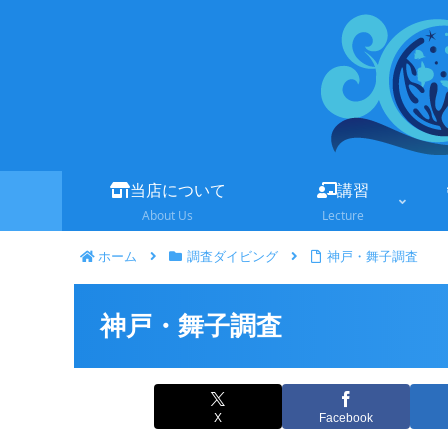
当店について
講習
About Us
Lecture
ホーム
調査ダイビング
神戸・舞子調査
神戸・舞子調査
X
Facebook