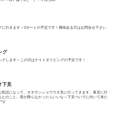
ングに行きます～3ボートの予定です！興味ある方はお問合せ下さい
ング
ビングします～この日はナイトダイビングの予定です！
オ下見
お世話になって、オオサンショウウオ見に行ってきます。夜見に行
るとのこと。雨が降らなかったらいいな～下見ついでに付いて来た
)/