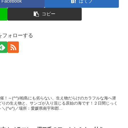
Facebook
はてブ
コピー
ueをフォローする
催！～(^^)/柏島にも劣らない、生え物だらけのカラフルな海へ潜
どりの生え物と、サンゴが入り混じる原始の海です！２日間じっく
(^o^)／場所：愛媛県南宇和郡...