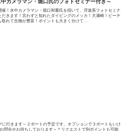
水中カメラマン・堀口氏のフォトセミナー付き～
開催！水中カメラマン・堀口和重氏を招いて、浮遊系フォトセミナ
ただきます！言わずと知れたダイビングのメッカ！大瀬崎！ビーチ
取れて生物が豊富！ポイントも大きく分けて...
ングに行きます～２ボートの予定です。オプションで３ボートもいけ
♪お問合せお待ちしております～＊リクエストで別ポイントも可能