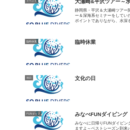
大瀬崎&平沢ツアー～
イベント
静岡県・平沢＆大瀬崎ツアー
ー＆深海系セミナーをしてい
ポイントでありながら、水深も
臨時休業
臨時休業
文化の日
祝日
みなべFUNダイビング
FUNダイブ
みなべに日帰りFUNダイビ
ますよ～ベストシーズン到来