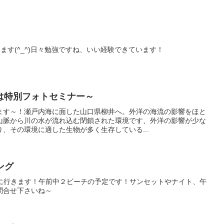
ます(^_^)日々勉強ですね、いい経験できています！
は特別フォトセミナー～
ます～！瀬戸内海に面した山口県柳井へ。外洋の海流の影響をほと
山脈から川の水が流れ込む閉鎖された環境です、外洋の影響が少な
、その環境に適した生物が多く生存している...
ング
グに行きます！午前中２ビーチの予定です！サンセットやナイト、午
問合せ下さいね～