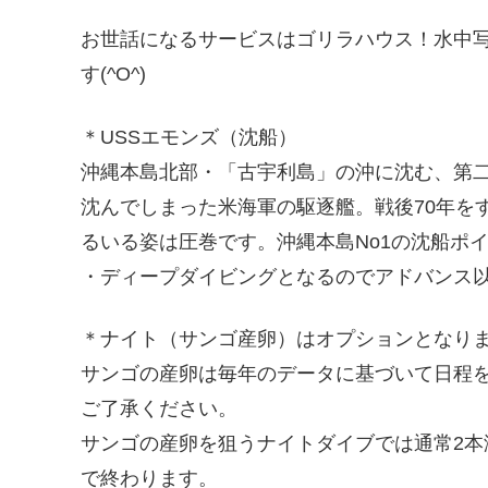
お世話になるサービスはゴリラハウス！水中
す(^O^)
＊USSエモンズ（沈船）
沖縄本島北部・「古宇利島」の沖に沈む、第
沈んでしまった米海軍の駆逐艦。戦後70年を
るいる姿は圧巻です。沖縄本島No1の沈船ポ
・ディープダイビングとなるのでアドバンス
＊ナイト（サンゴ産卵）はオプションとなり
サンゴの産卵は毎年のデータに基づいて日程
ご了承ください。
サンゴの産卵を狙うナイトダイブでは通常2本
で終わります。