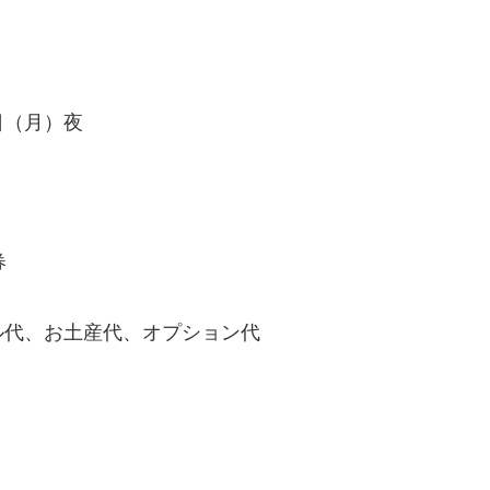
日（月）夜
券
ル代、お土産代、オプション代