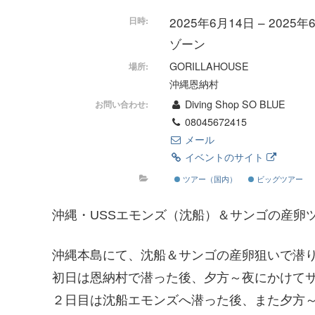
2025年6月14日 – 2025
日時:
ゾーン
GORILLAHOUSE
場所:
沖縄恩納村
Diving Shop SO BLUE
お問い合わせ:
08045672415
メール
イベントのサイト
ツアー（国内）
ビッグツアー
沖縄・USSエモンズ（沈船）＆サンゴの産卵
沖縄本島にて、沈船＆サンゴの産卵狙いで潜
初日は恩納村で潜った後、夕方～夜にかけて
２日目は沈船エモンズへ潜った後、また夕方