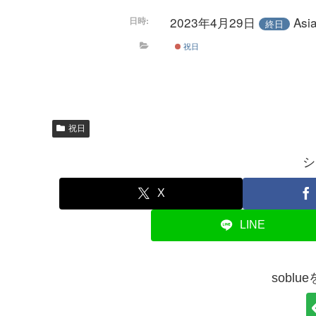
2023年4月29日
As
日時:
終日
祝日
祝日
シ
X
LINE
sobl