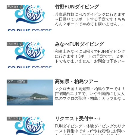
竹野FUNダイビング
FUNダイブ
兵庫県竹野にFUNダイビングに行きます
～日帰りで３ボートする予定です！もち
ろん２ボートでやめても構いません。お
問合せお待ちしております～
みなべFUNダイビング
FUNダイブ
和歌山みなべに日帰りでFUNダイビング
に行きます！3ボートの予定です。２ボー
トでもかまいません、お問合せ下さい～
高知県・柏島ツアー
ツアー（国内）
マクロ天国！高知県・柏島ツアーです！
(^^)/関西エリアで、いや全国的にも大人
気のマクロの聖地・柏島！カラフルなマ
クロ生物や、沖縄にも負けない一面に広
がるサンゴ！地形派も、フォト派も大満
足間違いなし！今回はガッツリ３日間潜
りまくります！！(...
リクエスト受付中～♪
リクエスト
FUNダイビング・体験ダイビングのリク
エスト募集中です～(^^)/お気軽にお問い