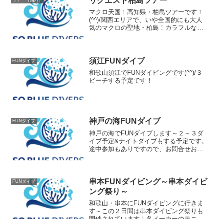
リクエスト柏島ツアー
マクロ天国！高知県・柏島ツアーです！
(^^)/関西エリアで、いや全国的にも大人
気のマクロの聖地・柏島！カラフルなマ
クロ生物や、沖縄にも負けない一面に広
がるサンゴ！地形派も、フォト派も大満
足間違いなし！今回はガッツリ３日間潜
りまくります！！(...
須江FUNダイブ
FUNダイブ
和歌山須江でFUNダイビングです(^^)/３
ビーチする予定です！
神戸の海FUNダイブ
FUNダイブ
神戸の海でFUNダイブします～２～３ダ
イブ予定&ナイトダイブもする予定です。
途中参加もありですので、お問合せお待
ちしております！そして、なんと水中写
真家の「堀口和重」さんが撮影にいらっ
しゃいます('◇')ゞ色々お話聞けるかもで
すよ～
串本FUNダイビング～串本ダイビ
FUNダイブ
ング祭り～
和歌山・串本にFUNダイビングに行きま
す～この２日間は串本ダイビング祭りも
開催されています！各メーカーのモニタ