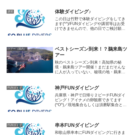
体験ダイビング♪
講習
この日は竹野で体験ダイビングをしてき
ます(^^)/FUNダイビングや講習等はお受
けできませんので、他の日でご検討願い
ますm(__)m
ベストシーズン到来！？鵜来島ツ
ツアー（国内）
アー
秋のベストシーズン到来！高知県の秘
境・鵜来島ツアー開催！まだまだそんな
に人が入っていない、秘境の地・鵜来
島。サンゴと様々な地形が入り混じり、
レアものと呼ばれる生物が自分で見つけ
られます(^-^)砂地のハゼもビュンビュン
神戸FUNダイビング
FUNダイブ
飛んでいるでしょう(笑...
兵庫県・神戸で日帰り２ビーチFUNダイ
ビング！アイナメの卵観察できてます
(^O^)／現地集合もしくは須磨駅集合とな
ります。詳しくは下記からお問合せ下さ
い！お問合せ・ご予約はこちら↓
串本FUNダイビング
FUNダイブ
和歌山県串本にFUNダイビングに行きま