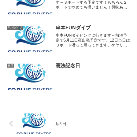
す～３ボートする予定です！もちろん２
ボートでやめても構いません！興味ある
方はお問合せください～
串本FUNダイブ
FUNダイブ
串本FUNダイビングに行きます～前泊予
定で6月11日夜出発予定です。12日当日は
３ボート潜って帰ってきます。ケヤリも
まだあると思います！潜りに行きません
か～
憲法記念日
祝日
山の日