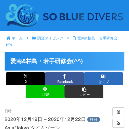
ホーム
調査ダイビング
愛南&柏島・若手研修会
(^^)
愛南&柏島・若手研修会(^^)
X
Facebook
はてブ
LINE
コピー
日時:
2020年12月19日 – 2020年12月22日
終日
Asia/Tokyo タイムゾーン