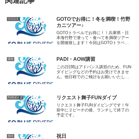
関連記事
GOTOでお得に！冬を満喫！竹野
イベント
カニツアー♪
GOTOトラベルでお得に！！兵庫県・日
本海竹野で潜って・食べて冬満喫ツアー
を開催致します！今回はGOTOトラベル
を使ってお得に潜れるプランを作成しま
した！両日とも潜れれば２ボートずつの
計４ボート♪夜は日本海のズワイガニをた
PADI・AOW講習
講習
らふく食べましょう...
この2日間はアドバンス講習のため、FUN
ダイビングなどの予約はお受けできませ
ん。他日程でのご検討をお願いいたしま
す。
リクエスト舞子FUNダイブ
FUNダイブ
リクエスト舞子FUNダイビングです！午
前中に２ビーチの後、ランチして終了の
予定です。
祝日
祝日