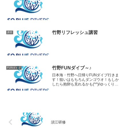
竹野リフレッシュ講習
講習
竹野FUNダイブ～♪
FUNダイブ
日本海・竹野へ日帰りFUNダイブ行きま
す！狙いはもちろんダンゴウオ！もしか
したら抱卵も見れるかも(^^)/ゆっくり２
ボート予定です。
須江研修