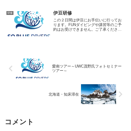
伊豆研修
研修
この２日間は伊豆にお手伝いに行ってお
ります。FUNダイビングや講習等のご予
約はお受けできません。ご了承くださ
い。
愛南ツアー～UWC茂野氏フォトセミナー
ツアー～
北海道・知床滞在
コメント