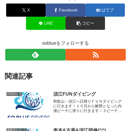
X
Facebook
はてブ
LINE
コピー
soblueをフォローする
関連記事
須江FUNダイビング
FUNダイブ
和歌山・須江へ日帰りＦＵＮダイビング
に行きます！１０月から解禁となった内
浦ビーチに潜りに行きます～３ビーチの
予定です！もちろん２本でやめても構い
ません。お問合せお待ちしております～2
ビーチ料金￥20,000追加１ビーチ￥5,000
＊17日～...
串本&古座&須江研修(^^)
調査ダイビング