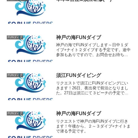
神戸の海FUNダイブ
FUNダイブ
神戸の海でFUNダイブします～日中１ダ
イブ+ナイト２ダイブする予定です。途中
参加もありですので、お問合せお待ちし
ております！開始は午後からを予定して
おります。
須江FUNダイビング
FUNダイブ
リクエストで須江にFUNダイビングにい
きます！26日、夜出発で前泊となりまし
た。27日は須江にて３ビーチの予定で
す。須江２ビーチ：￥20000追加1ビー
チ：￥5000まだ空きがあります。お問合
せ下さい！
神戸の海FUNダイブ
FUNダイブ
リクエストで神戸の海FUNダイブに行き
ます！午後から、２～３ダイブ+ナイトま
で潜る予定です。