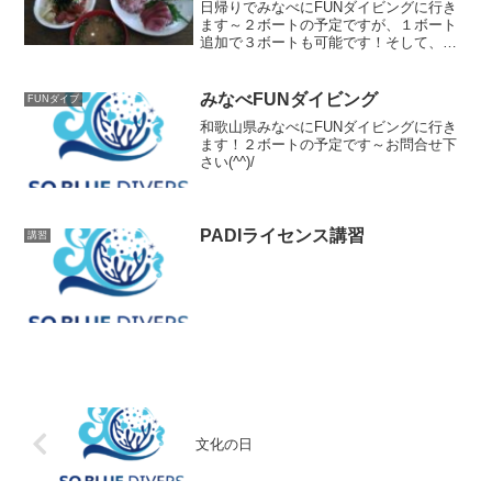
日帰りでみなべにFUNダイビングに行き
ます～２ボートの予定ですが、１ボート
追加で３ボートも可能です！そして、ラ
ンチではマグロ食べ放題♪お寿司やネギト
ロ、お刺身などなどマグロをお腹いっぱ
い食べましょう～♪
みなべFUNダイビング
FUNダイブ
和歌山県みなべにFUNダイビングに行き
ます！２ボートの予定です～お問合せ下
さい(^^)/
PADIライセンス講習
講習
文化の日