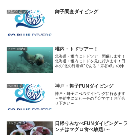
舞子調査ダイビング
調査ダイビング
稚内・トドツアー！
ツアー（国内）
北海道・稚内にトドツアー開催します！
北海道・稚内にトドを見に行きます！日
本の”北の終着点”である「宗谷岬」の沖合
で潜ります(^^)/北海道最北端の地で大量
のトドを見に行きませんかー！？浅場で
潜るので、流れもなく安全に潜れます。
水中ではトドに...
神戸・舞子FUNダイビング
FUNダイブ
神戸・舞子にFUNダイビングに行きます
～午前中に２ビーチの予定です！お問合
せ下さい～
日帰りみなべFUNダイビング～ラ
FUNダイブ
ンチはマグロ食べ放題♪～