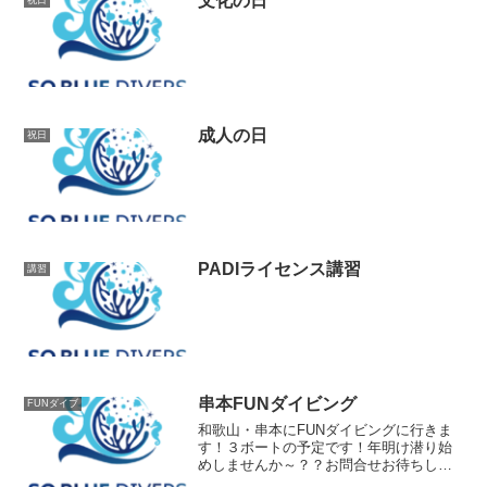
文化の日
成人の日
祝日
PADIライセンス講習
講習
串本FUNダイビング
FUNダイブ
和歌山・串本にFUNダイビングに行きま
す！３ボートの予定です！年明け潜り始
めしませんか～？？お問合せお待ちして
おります～