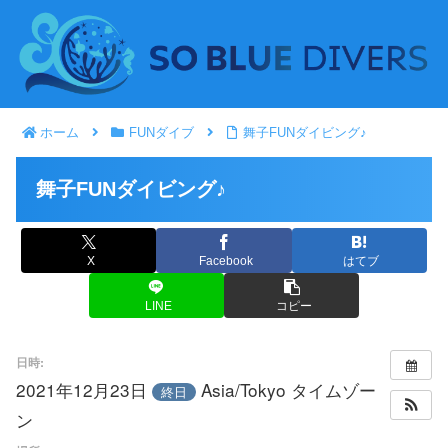
ホーム
FUNダイブ
舞子FUNダイビング♪
舞子FUNダイビング♪
X
Facebook
はてブ
LINE
コピー
日時:
2021年12月23日
Asia/Tokyo タイムゾー
終日
ン