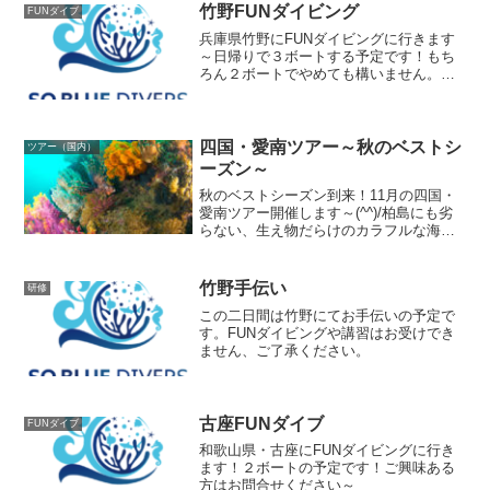
竹野FUNダイビング
FUNダイブ
兵庫県竹野にFUNダイビングに行きます
～日帰りで３ボートする予定です！もち
ろん２ボートでやめても構いません。お
問合せお待ちしております～
四国・愛南ツアー～秋のベストシ
ツアー（国内）
ーズン～
秋のベストシーズン到来！11月の四国・
愛南ツアー開催します～(^^)/柏島にも劣
らない、生え物だらけのカラフルな海へ
潜りに行きましょう！！色とりどりの生
え物と、サンゴが入り混じる原始の海で
す！今回はガッツリ３日間潜りますよ～
竹野手伝い
研修
何がでるかな～＼...
この二日間は竹野にてお手伝いの予定で
す。FUNダイビングや講習はお受けでき
ません、ご了承ください。
古座FUNダイブ
FUNダイブ
和歌山県・古座にFUNダイビングに行き
ます！２ボートの予定です！ご興味ある
方はお問合せください～