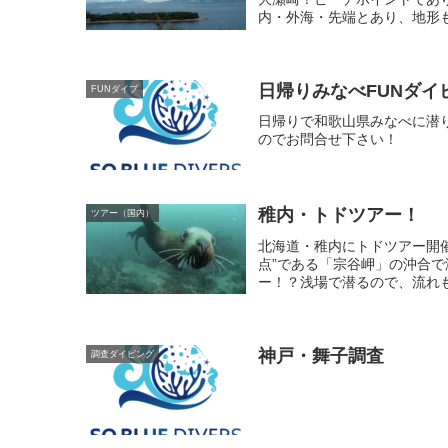
内・外海・先端とあり、地形も
日帰りみなべFUNダイ
FUNダイブ
日帰りで和歌山県みなべに潜り
のでお問合せ下さい！
稚内・トドツアー！
ツアー（国内）
北海道・稚内にトドツアー開
点”である「宗谷岬」の沖合で
ー！？浅場で潜るので、流れも
神戸・舞子調査
調査ダイビング