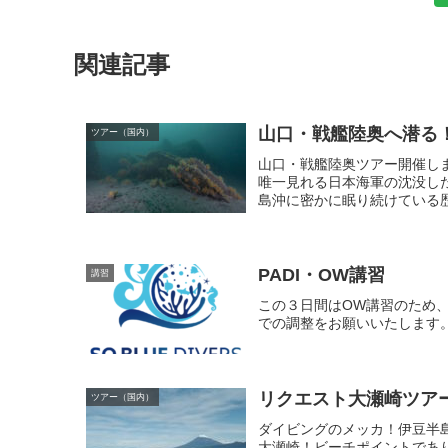
関連記事
山口・戦艦陸奥へ潜る
ツアー（国内）
山口・戦艦陸奥ツアー開催し
唯一見れる日本海軍の沈没し
島沖に密かに眠り続けている歴史
PADI・OW講習
講習
この３日間はOW講習のため
での調整をお願いいたします
リクエスト大瀬崎ツア
ツアー（国内）
ダイビングのメッカ！伊豆半島
大瀬崎！ビーチポイントであ