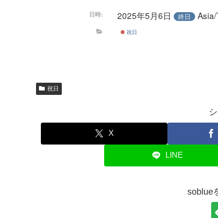
2025年5月6日
Asi
日時:
終日
祝日
祝日
シ
X
LINE
sobl