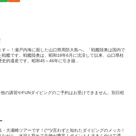
！
ます～！瀬戸内海に面した山口県周防大島へ。「戦艦陸奥は国内で
た戦艦です。戦艦陸奥は、昭和18年6月に沈没して以来、山口県柱
的遺産です。昭和45～46年に引き揚...
、他の講習やFUNダイビングのご予約はお受けできません。別日程
。
ー
・大瀬崎ツアーです！(^^)/言わずと知れたダイビングのメッカ！
りながら、水深も取れて生物が豊富！ポイントも大きく分けて湾