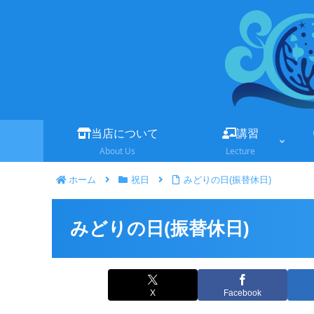
当店について
講習
About Us
Lecture
ホーム
祝日
みどりの日(振替休日)
みどりの日(振替休日)
X
Facebook